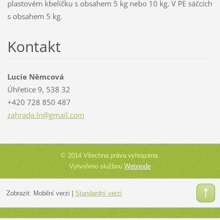
plastovém kbelíčku s obsahem 5 kg nebo 10 kg. V PE sáčcích
s obsahem 5 kg.
Kontakt
Lucie Němcová
Úhřetice 9, 538 32
+420 728 850 487
zahrada.
ln@gmail
.com
© 2014 Všechna práva vyhrazena.
Vytvořeno službou
Webnode
Zobrazit:
Mobilní verzi
|
Standardní verzi