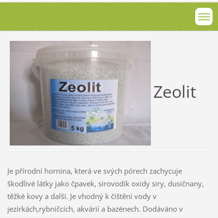
Zeolit
Je přírodní hornina, která ve svých pórech zachycuje
škodlivé látky jako čpavek, sirovodík oxidy siry, dusičnany,
těžké kovy a další. Je vhodný k čištění vody v
jezírkách,rybníčcích, akvárií a bazénech. Dodáváno v